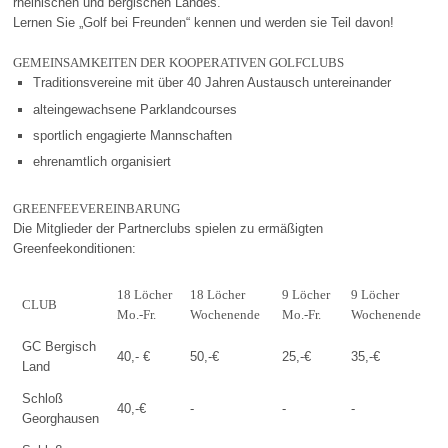
rheinischen und bergischen Landes.
Lernen Sie „Golf bei Freunden“ kennen und werden sie Teil davon!
GEMEINSAMKEITEN DER KOOPERATIVEN GOLFCLUBS
Traditionsvereine mit über 40 Jahren Austausch untereinander
alteingewachsene Parklandcourses
sportlich engagierte Mannschaften
ehrenamtlich organisiert
GREENFEEVEREINBARUNG
Die Mitglieder der Partnerclubs spielen zu ermäßigten
Greenfeekonditionen:
18 Löcher
18 Löcher
9 Löcher
9 Löcher
CLUB
Mo.-Fr.
Wochenende
Mo.-Fr.
Wochenende
GC Bergisch
40,- €
50,-€
25,-€
35,-€
Land
Schloß
40,-€
-
-
-
Georghausen