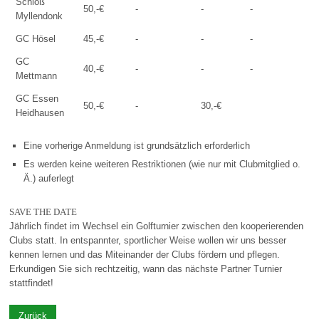
Schloß
50,-€
-
-
-
Myllendonk
GC Hösel
45,-€
-
-
-
GC
40,-€
-
-
-
Mettmann
GC Essen
50,-€
-
30,-€
Heidhausen
Eine vorherige Anmeldung ist grundsätzlich erforderlich
Es werden keine weiteren Restriktionen (wie nur mit Clubmitglied o.
Ä.) auferlegt
SAVE THE DATE
Jährlich findet im Wechsel ein Golfturnier zwischen den kooperierenden
Clubs statt. In entspannter, sportlicher Weise wollen wir uns besser
kennen lernen und das Miteinander der Clubs fördern und pflegen.
Erkundigen Sie sich rechtzeitig, wann das nächste Partner Turnier
stattfindet!
Zurück