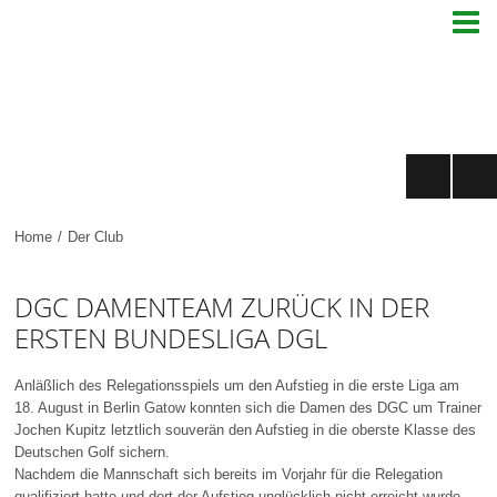

Home
/
Der Club
DGC DAMENTEAM ZURÜCK IN DER
ERSTEN BUNDESLIGA DGL
Anläßlich des Relegationsspiels um den Aufstieg in die erste Liga am
18. August in Berlin Gatow konnten sich die Damen des DGC um Trainer
Jochen Kupitz letztlich souverän den Aufstieg in die oberste Klasse des
Deutschen Golf sichern.
Nachdem die Mannschaft sich bereits im Vorjahr für die Relegation
qualifiziert hatte und dort der Aufstieg unglücklich nicht erreicht wurde,