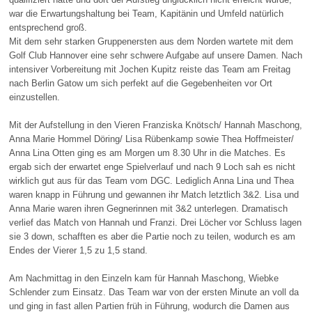
war die Erwartungshaltung bei Team, Kapitänin und Umfeld natürlich
entsprechend groß.
Mit dem sehr starken Gruppenersten aus dem Norden wartete mit dem
Golf Club Hannover eine sehr schwere Aufgabe auf unsere Damen. Nach
intensiver Vorbereitung mit Jochen Kupitz reiste das Team am Freitag
nach Berlin Gatow um sich perfekt auf die Gegebenheiten vor Ort
einzustellen.
Mit der Aufstellung in den Vieren Franziska Knötsch/ Hannah Maschong,
Anna Marie Hommel Döring/ Lisa Rübenkamp sowie Thea Hoffmeister/
Anna Lina Otten ging es am Morgen um 8.30 Uhr in die Matches. Es
ergab sich der erwartet enge Spielverlauf und nach 9 Loch sah es nicht
wirklich gut aus für das Team vom DGC. Lediglich Anna Lina und Thea
waren knapp in Führung und gewannen ihr Match letztlich 3&2. Lisa und
Anna Marie waren ihren Gegnerinnen mit 3&2 unterlegen. Dramatisch
verlief das Match von Hannah und Franzi. Drei Löcher vor Schluss lagen
sie 3 down, schafften es aber die Partie noch zu teilen, wodurch es am
Endes der Vierer 1,5 zu 1,5 stand.
Am Nachmittag in den Einzeln kam für Hannah Maschong, Wiebke
Schlender zum Einsatz. Das Team war von der ersten Minute an voll da
und ging in fast allen Partien früh in Führung, wodurch die Damen aus