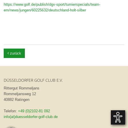
https://www.golf.de/publish/dgv-sport/turnierspecials/team-
em/news/jungen/60225632/deutschland-holt-silber

zurück
DÜSSELDORFER GOLF CLUB E.V.
Rittergut Rommeljans
Rommeljansweg 12
40882 Ratingen
Telefon:
+49 (0)2102-81 092
info(at)duesseldorfer-golf-club.de