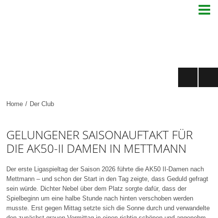

Home
/
Der Club
GELUNGENER SAISONAUFTAKT FÜR
DIE AK50-II DAMEN IN METTMANN
Der erste Ligaspieltag der Saison 2026 führte die AK50 II-Damen nach
Mettmann – und schon der Start in den Tag zeigte, dass Geduld gefragt
sein würde. Dichter Nebel über dem Platz sorgte dafür, dass der
Spielbeginn um eine halbe Stunde nach hinten verschoben werden
musste. Erst gegen Mittag setzte sich die Sonne durch und verwandelte
den zunächst grauen Vormittag in einen richtig schönen und angenehm