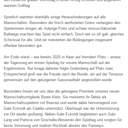
warmen Golftag.
Sportlich warteten ebenfalls einige Herausforderungen auf alle
Mannschaften. Besonders die frisch aerifizierten Grüns verlangten den
Spielerinnen einiges ab: holprige Putts und schwer einzuschätzende
Ballwege machten das Spiel nicht einfach. Doch wie so oft galt: gleiches
Schicksal für alle. Und wir meisterten die Bedingungen insgesamt
offenbar besonders gut.
Am Ende stand – wie bereits 2025 in Haan auf fremdem Platz – erneut
der Tagessieg am ersten Spieltag für unsere Mannschaft auf der
Ergebnisliste. Nur knapp dahinter folgte Grafenberg auf Platz zwei.
Entsprechend groß war die Freude nach der Runde, als auf der Terrasse
gemeinsam auf den gelungenen Saisonauftakt angestoßen wurde.
Besonders freuen wir uns über die gelungene Premiere unseres neuen
Mannschaftsmitglieds Beate Klein. Sie meisterte ihr Debüt als
Mannschaftsspielerin mit Bravour und wurde dabei hervorragend von
Gabi Eckrodt als Caddie unterstützt. Überhaupt war die Unterstützung
vor Ort wieder großartig: Neben Gabi Eckrodt begleiteten auch Gabi
Lang und Patricia von Gruchalla-Wesierski den Spieltag und sorgten für
beste Stimmung und starken Rückhalt abseits des Fairways.