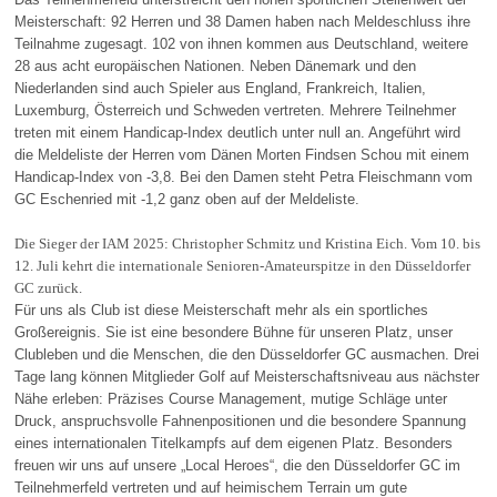
Meisterschaft: 92 Herren und 38 Damen haben nach Meldeschluss ihre
Teilnahme zugesagt. 102 von ihnen kommen aus Deutschland, weitere
28 aus acht europäischen Nationen. Neben Dänemark und den
Niederlanden sind auch Spieler aus England, Frankreich, Italien,
Luxemburg, Österreich und Schweden vertreten. Mehrere Teilnehmer
treten mit einem Handicap-Index deutlich unter null an. Angeführt wird
die Meldeliste der Herren vom Dänen Morten Findsen Schou mit einem
Handicap-Index von -3,8. Bei den Damen steht Petra Fleischmann vom
GC Eschenried mit -1,2 ganz oben auf der Meldeliste.
Die Sieger der IAM 2025: Christopher Schmitz und Kristina Eich. Vom 10. bis
12. Juli kehrt die internationale Senioren-Amateurspitze in den Düsseldorfer
GC zurück.
Für uns als Club ist diese Meisterschaft mehr als ein sportliches
Großereignis. Sie ist eine besondere Bühne für unseren Platz, unser
Clubleben und die Menschen, die den Düsseldorfer GC ausmachen. Drei
Tage lang können Mitglieder Golf auf Meisterschaftsniveau aus nächster
Nähe erleben: Präzises Course Management, mutige Schläge unter
Druck, anspruchsvolle Fahnenpositionen und die besondere Spannung
eines internationalen Titelkampfs auf dem eigenen Platz. Besonders
freuen wir uns auf unsere „Local Heroes“, die den Düsseldorfer GC im
Teilnehmerfeld vertreten und auf heimischem Terrain um gute